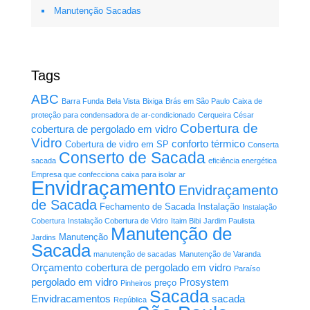
Manutenção Sacadas
Tags
ABC
Barra Funda
Bela Vista
Bixiga
Brás em São Paulo
Caixa de
proteção para condensadora de ar-condicionado
Cerqueira César
Cobertura de
cobertura de pergolado em vidro
Vidro
conforto térmico
Cobertura de vidro em SP
Conserta
Conserto de Sacada
sacada
eficiência energética
Empresa que confecciona caixa para isolar ar
Envidraçamento
Envidraçamento
de Sacada
Fechamento de Sacada
Instalação
Instalação
Cobertura
Instalação Cobertura de Vidro
Itaim Bibi
Jardim Paulista
Manutenção de
Manutenção
Jardins
Sacada
manutenção de sacadas
Manutenção de Varanda
Orçamento cobertura de pergolado em vidro
Paraíso
pergolado em vidro
Prosystem
preço
Pinheiros
Sacada
Envidracamentos
sacada
República