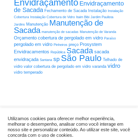
Envidraçamento
Envidraçamento
de Sacada
Fechamento de Sacada
Instalação
Instalação
Cobertura
Instalação Cobertura de Vidro
Itaim Bibi
Jardim Paulista
Manutenção de
Manutenção
Jardins
Sacada
manutenção de sacadas
Manutenção de Varanda
Orçamento cobertura de pergolado em vidro
Paraíso
pergolado em vidro
Prosystem
preço
Pinheiros
Sacada
Envidracamentos
sacada
República
São Paulo
sp
envidraçada
Telhado de
Santana
vidro
vidro
valor cobertura de pergolado em vidro
varanda
vidro temperado
Utilizamos cookies para oferecer melhor experiência,
melhorar o desempenho, analisar como você interage em
nosso site e personalizar conteúdo. Ao utilizar este site, você
Criação de Sites:
AL Mídia Digital
concorda com o uso de cookies.