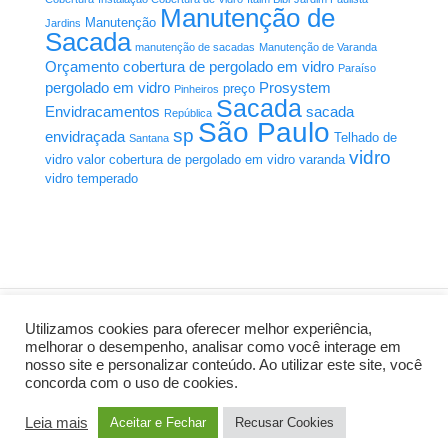
Manutenção de
Manutenção
Jardins
Sacada
manutenção de sacadas
Manutenção de Varanda
Orçamento cobertura de pergolado em vidro
Paraíso
pergolado em vidro
Prosystem
preço
Pinheiros
Sacada
Envidracamentos
sacada
República
São Paulo
sp
envidraçada
Telhado de
Santana
vidro
vidro
valor cobertura de pergolado em vidro
varanda
vidro temperado
Utilizamos cookies para oferecer melhor experiência,
melhorar o desempenho, analisar como você interage em
nosso site e personalizar conteúdo. Ao utilizar este site, você
Criação de Sites:
AL Mídia Digital
concorda com o uso de cookies.
Home
Manutenção Sacadas
A Prosystem
Orçamento
Precisa de um Orçamento?
Leia mais
Aceitar e Fechar
Recusar Cookies