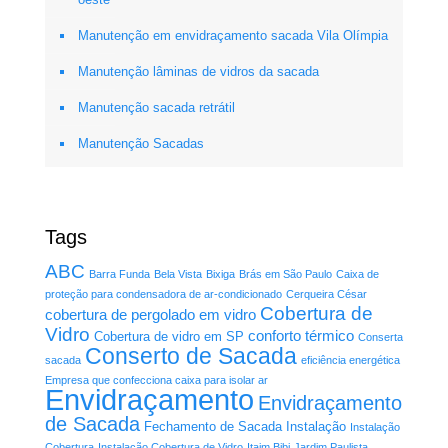
Manutenção em envidraçamento sacada Vila Olímpia
Manutenção lâminas de vidros da sacada
Manutenção sacada retrátil
Manutenção Sacadas
Tags
ABC
Barra Funda
Bela Vista
Bixiga
Brás em São Paulo
Caixa de
proteção para condensadora de ar-condicionado
Cerqueira César
Cobertura de
cobertura de pergolado em vidro
Vidro
conforto térmico
Cobertura de vidro em SP
Conserta
Conserto de Sacada
sacada
eficiência energética
Empresa que confecciona caixa para isolar ar
Envidraçamento
Envidraçamento
de Sacada
Fechamento de Sacada
Instalação
Instalação
Cobertura
Instalação Cobertura de Vidro
Itaim Bibi
Jardim Paulista