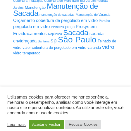
Cobertura
Instalação Cobertura de Vidro
Itaim Bibi
Jardim Paulista
Manutenção de
Manutenção
Jardins
Sacada
manutenção de sacadas
Manutenção de Varanda
Orçamento cobertura de pergolado em vidro
Paraíso
pergolado em vidro
Prosystem
preço
Pinheiros
Sacada
Envidracamentos
sacada
República
São Paulo
sp
envidraçada
Telhado de
Santana
vidro
vidro
valor cobertura de pergolado em vidro
varanda
vidro temperado
Utilizamos cookies para oferecer melhor experiência,
melhorar o desempenho, analisar como você interage em
nosso site e personalizar conteúdo. Ao utilizar este site, você
Criação de Sites:
AL Mídia Digital
concorda com o uso de cookies.
Home
Manutenção Sacadas
A Prosystem
Orçamento
Precisa de um Orçamento?
Leia mais
Aceitar e Fechar
Recusar Cookies