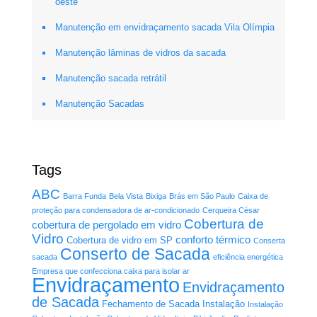
oeste
Manutenção em envidraçamento sacada Vila Olímpia
Manutenção lâminas de vidros da sacada
Manutenção sacada retrátil
Manutenção Sacadas
Tags
ABC
Barra Funda
Bela Vista
Bixiga
Brás em São Paulo
Caixa de
proteção para condensadora de ar-condicionado
Cerqueira César
Cobertura de
cobertura de pergolado em vidro
Vidro
conforto térmico
Cobertura de vidro em SP
Conserta
Conserto de Sacada
sacada
eficiência energética
Empresa que confecciona caixa para isolar ar
Envidraçamento
Envidraçamento
de Sacada
Fechamento de Sacada
Instalação
Instalação