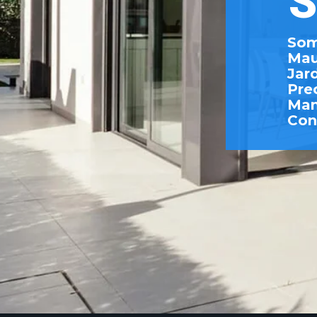
S
Som
Mau
Jard
Pre
Man
Con