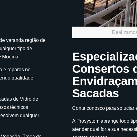
Realizamo
e varanda região de
alquer tipo de
Especializ
de Moema.
Consertos 
o e reparos no
Envidraça
cendo qualidade,
Sacadas
adas de Vidro de
sos técnicos
Conte conosco para soluciar 
resolvem qualquer
A Prosystem abrange todo tip
atender qual for a sua neces
, Vedação, Troca de