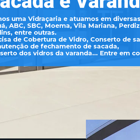
acada e Varan
os uma Vidraçaria e atuamos em diversas
á, ABC, SBC, Moema, Vila Mariana, Perdiz
ins, entre outras.
cisa de Cobertura de Vidro, Conserto de s
utenção de fechamento de sacada,
serto dos vidros da varanda... Entre em co