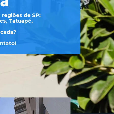
da
 regiões de SP:
es, Tatuapé,
acada?
ntato!