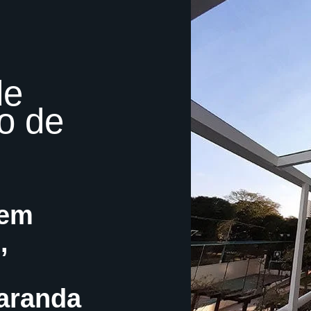
de
o de
tem
,
aranda