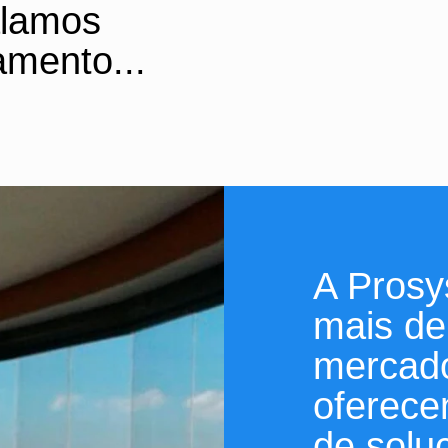
alamos
amento...
A Prosy
mais de
mercado
oferece
de solu