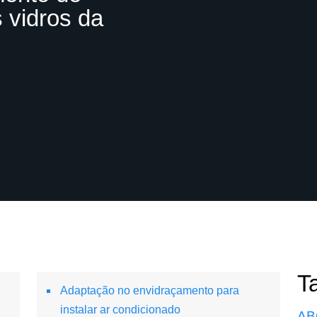
 vidros da
T
Adaptação no envidraçamento para
instalar ar condicionado
AB