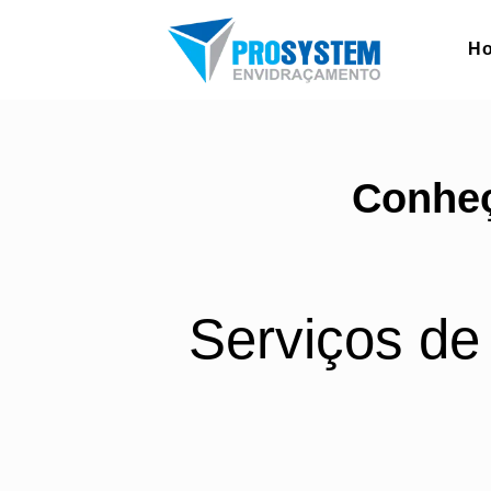
H
Conheç
Serviços de