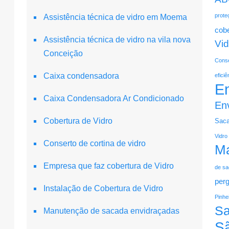
prote
Assistência técnica de vidro em Moema
cobe
Assistência técnica de vidro na vila nova
Vid
Conceição
Conse
Caixa condensadora
eficiê
E
Caixa Condensadora Ar Condicionado
En
Cobertura de Vidro
Sac
Vidro
Conserto de cortina de vidro
Ma
Empresa que faz cobertura de Vidro
de s
perg
Instalação de Cobertura de Vidro
Pinhe
S
Manutenção de sacada envidraçadas
S