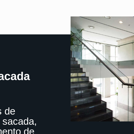
acada
s de
 sacada,
ento de