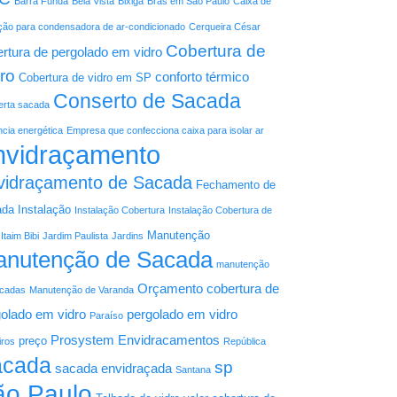
Barra Funda
Bela Vista
Bixiga
Brás em São Paulo
Caixa de
ção para condensadora de ar-condicionado
Cerqueira César
Cobertura de
rtura de pergolado em vidro
ro
conforto térmico
Cobertura de vidro em SP
Conserto de Sacada
rta sacada
ncia energética
Empresa que confecciona caixa para isolar ar
nvidraçamento
vidraçamento de Sacada
Fechamento de
ada
Instalação
Instalação Cobertura
Instalação Cobertura de
Manutenção
Itaim Bibi
Jardim Paulista
Jardins
nutenção de Sacada
manutenção
Orçamento cobertura de
acadas
Manutenção de Varanda
olado em vidro
pergolado em vidro
Paraíso
Prosystem Envidracamentos
preço
iros
República
acada
sp
sacada envidraçada
Santana
ão Paulo