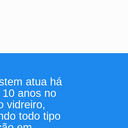
stem atua há
 10 anos no
 vidreiro,
ndo todo tipo
ção em