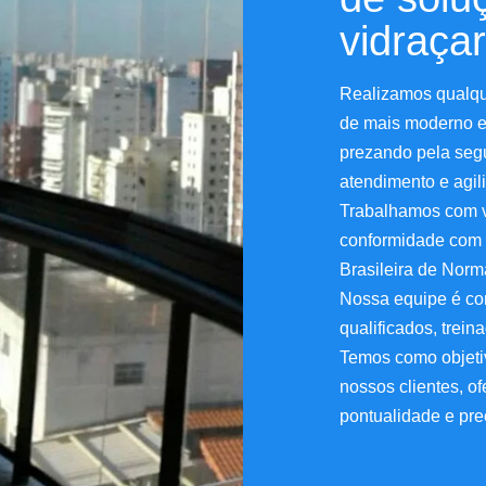
vidraçar
Realizamos qualque
de mais moderno e
prezando pela segu
atendimento e agil
Trabalhamos com vi
conformidade com 
Brasileira de Nor
Nossa equipe é com
qualificados, trei
Temos como objetiv
nossos clientes, o
pontualidade e pre