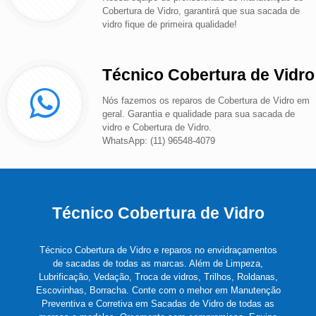
Cobertura de Vidro, garantirá que sua sacada de
vidro fique de primeira qualidade!
Técnico Cobertura de Vidro
Nós fazemos os reparos de Cobertura de Vidro em
geral. Garantia e qualidade para sua sacada de
vidro e Cobertura de Vidro.
WhatsApp: (11) 96548-4079
Técnico Cobertura de Vidro
Técnico Cobertura de Vidro e reparos no envidraçamentos
de sacadas de todas as marcas. Além de Limpeza,
Lubrificação, Vedação, Troca de vidros, Trilhos, Roldanas,
Escovinhas, Borracha. Conte com o mehor em Manutenção
Preventiva e Corretiva em Sacadas de Vidro de todas as