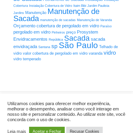
Cobertura
Instalação Cobertura de Vidro
Itaim Bibi
Jardim Paulista
Manutenção de
Manutenção
Jardins
Sacada
manutenção de sacadas
Manutenção de Varanda
Orçamento cobertura de pergolado em vidro
Paraíso
pergolado em vidro
Prosystem
preço
Pinheiros
Sacada
Envidracamentos
sacada
República
São Paulo
sp
envidraçada
Telhado de
Santana
vidro
vidro
valor cobertura de pergolado em vidro
varanda
vidro temperado
Utilizamos cookies para oferecer melhor experiência,
melhorar o desempenho, analisar como você interage em
nosso site e personalizar conteúdo. Ao utilizar este site, você
Criação de Sites:
AL Mídia Digital
concorda com o uso de cookies.
Home
Manutenção Sacadas
A Prosystem
Orçamento
Precisa de um Orçamento?
Leia mais
Aceitar e Fechar
Recusar Cookies