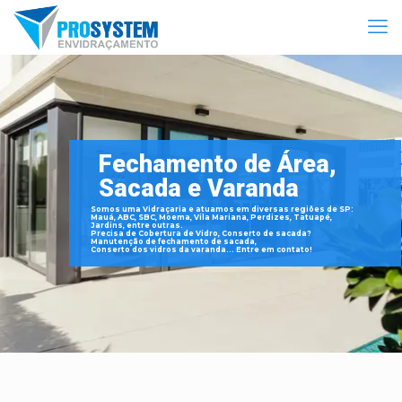
Fechamento de Área,
Sacada e Varanda
Somos uma Vidraçaria e atuamos em diversas regiões de SP:
Mauá, ABC, SBC, Moema, Vila Mariana, Perdizes, Tatuapé,
Jardins, entre outras.
Precisa de Cobertura de Vidro, Conserto de sacada?
Manutenção de fechamento de sacada,
Conserto dos vidros da varanda... Entre em contato!