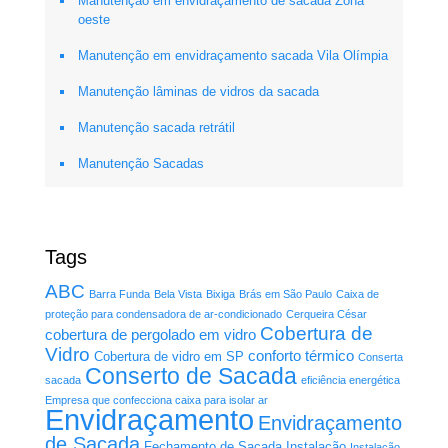
Manutenção em envidraçamento de sacada Zona
oeste
Manutenção em envidraçamento sacada Vila Olímpia
Manutenção lâminas de vidros da sacada
Manutenção sacada retrátil
Manutenção Sacadas
Tags
ABC
Barra Funda
Bela Vista
Bixiga
Brás em São Paulo
Caixa de
proteção para condensadora de ar-condicionado
Cerqueira César
Cobertura de
cobertura de pergolado em vidro
Vidro
conforto térmico
Cobertura de vidro em SP
Conserta
Conserto de Sacada
sacada
eficiência energética
Empresa que confecciona caixa para isolar ar
Envidraçamento
Envidraçamento
de Sacada
Fechamento de Sacada
Instalação
Instalação